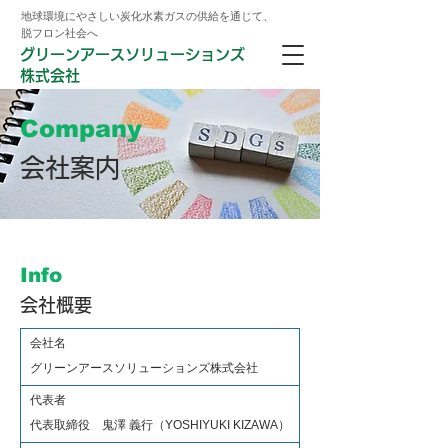
地球環境にやさしい炭化水素ガスの供給を通じて、
脱フロン社会へ
グリーンアースソリューションズ
株式会社
Company
会社案内
Info
会社概要
会社名
グリーンアースソリューションズ株式会社
代表者
代表取締役 鬼澤 義行（YOSHIYUKI KIZAWA）